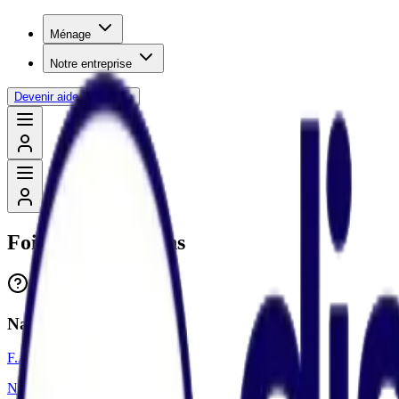
Ménage
Notre entreprise
Devenir aide-ménagère
Foire aux questions
Navigation
F.A.Q.
Notre charte dispo ménage