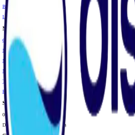
Blog
L'avance immédiate
Notre entreprise
Qui sommes-nous ?
Nous contacter
Notre histoire
Nos valeurs
Témoignages
Rejoindre l'équipe
Service clientèle
07 60 12 71 70
Du lundi au vendredi de 9h à 18h