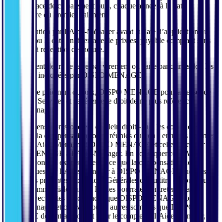
mise en place de ce paiement puis, chaque année, à la date
anniversaire du premier paiement.
Sauf résiliation par l’Aide-Ménager avant la date d’application du
paiement ou la date anniversaire, le prix est payable comptant sans
escompte à réception de facture.
Le règlement devra se faire par virement ou carte bancaire selon les
conditions indiquées par DISPO MENAGE.
A défaut de paiement du prix, DISPO MENAGE pourra cesser de
fournir les Services et se réserve le droit de ne plus référencer
l’Aide-Ménager.
Une compensation s’opèrera de plein droit - que les conditions
légales de la compensation soient réunies ou non - entre les sommes
dues par l’Aide-Ménager à DISPO MENAGE et celles dues par
DISPO MENAGE à l’Aide-Ménager. En conséquence, l’Aide-
Ménager consent expressément à ce que la compensation des
sommes dues par l’Aide-Ménager à DISPO MENAGE, que ce soit
au titre des présentes Conditions Générales ou au titre de toute autre
relation commerciale que les Parties pourraient entretenir par
ailleurs, avec toutes les créances que DISPO MENAGE doit à
l’Aide-Ménager et/ou avec toutes autres sommes que DISPO
MENAGE détient au nom et pour le compte de l’Aide-Ménager, à