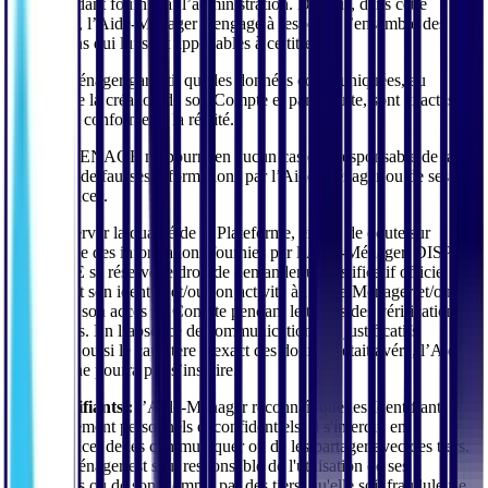
correspondant fourni par l’administration. De plus, dans cette
hypothèse, l’Aide-Ménager s’engage à respecter l’ensemble des
dispositions qui lui sont applicables à ce titre.
L’Aide-Ménager garantit que les données communiquées, au
moment de la création de son Compte et par la suite, sont exactes,
sincères et conformes à la réalité.
DISPO MENAGE ne pourra en aucun cas être responsable de la
fourniture de fausses informations par l’Aide-Ménager ou de ses
conséquences.
Pour préserver la qualité de la Plateforme, en cas de doute sur
l’exactitude des informations fournies par l’Aide-Ménager, DISPO
MENAGE se réserve le droit de demander un justificatif officiel
concernant son identité et/ou son activité à l’Aide-Ménager et/ou de
suspendre son accès au Compte pendant le temps des vérifications
nécessaires. En l’absence de communication des justificatifs
demandés ou si le caractère inexact des données était avéré, l’Aide-
Ménager ne pourra pas s’inscrire.
4.2. Identifiants :
l’Aide-Ménager reconnaît que les Identifiants
sont strictement personnels et confidentiels. Il s'interdit, en
conséquence, de les communiquer ou de les partager avec des tiers.
L’Aide-Ménager est seul responsable de l'utilisation de ses
Identifiants ou de son Compte par des tiers, qu'elle soit frauduleuse