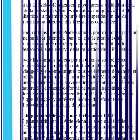
Le montant dû à l’Aide-Ménager sera payé après la validation de la
réalisation de la Prestation selon les modalités indiquées à l’article
3.3. La réalisation du paiement pourra être suspendue en cas de
litige sur la réalisation effective des Prestations concernées.
Par exception, certains Clients Professionnels pourront opter pour un
paiement mensuel par virement. Dans ce cas, le montant dû à
l’Aide-Ménager sera payé dès réception du virement fait par le
Client Professionnel, sous réserve de la validation de la Prestation.
Pour percevoir les sommes payées par un Client à son bénéfice,
l’Aide-Ménager devra accepter le contrat-cadre de services de
paiement MangoPay et communiquer tous les éléments demandés en
vue de la création d’un compte au nom de l’Aide-Ménager auprès
du prestataire de paiement. Les services de paiement seront réalisés
par le prestataire de paiement conformément aux dispositions du
contrat cadre de services de paiement MangoPay. L’Aide-Ménager
est informé que MangoPay se réserve le droit de refuser toute
demande d’ouverture d’un compte de paiement.
Modalités de paiement de la somme forfaitaire :
DISPO
MENAGE pourra indiquer à l’Aide-Ménager avec un délai de
préavis de 15 jours la mise en place de la facturation d’une somme
forfaitaire annuelle en contrepartie des Services, en complément des
commissions. Le tarif applicable sera le tarif en vigueur à la date de