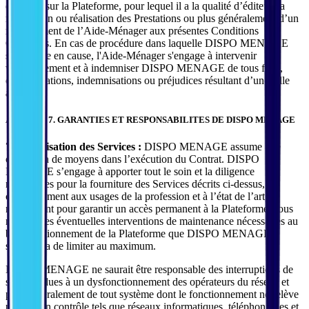
et publié sur la Plateforme, pour lequel il a la qualité d’éditeur, la
réservation ou réalisation des Prestations ou plus généralement d’un
manquement de l’Aide-Ménager aux présentes Conditions
Générales. En cas de procédure dans laquelle DISPO MENAGE
serait mise en cause, l'Aide-Ménager s'engage à intervenir
volontairement et à indemniser DISPO MENAGE de tous frais,
condamnations, indemnisations ou préjudices résultant d’une telle
action.
ARTICLE 7. GARANTIES ET RESPONSABILITES DE DISPO MENAGE
7.1. Réalisation des Services :
DISPO MENAGE assume une
obligation de moyens dans l’exécution du Contrat. DISPO
MENAGE s’engage à apporter tout le soin et la diligence
nécessaires pour la fourniture des Services décrits ci-dessus,
conformément aux usages de la profession et à l’état de l’art,
notamment pour garantir un accès permanent à la Plateforme, sous
réserve des éventuelles interventions de maintenance nécessaires au
bon fonctionnement de la Plateforme que DISPO MENAGE
s'efforcera de limiter au maximum.
DISPO MENAGE ne saurait être responsable des interruptions de
services dues à un dysfonctionnement des opérateurs du réseau et
plus généralement de tout système dont le fonctionnement ne relève
pas de son contrôle tels que réseaux informatiques, téléphoniques et