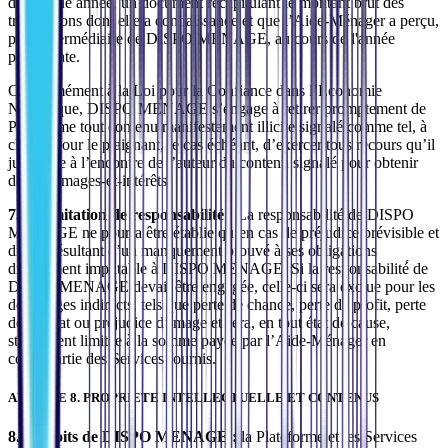
de chaque année, un document récapitulant le montant brut des
transactions dont elle a connaissance et que l’Aide-Ménager a perçu,
par l’intermédiaire de DISPO MENAGE, au cours de l'année
précédente.
Conformément à la Loi pour la Confiance dans l’Economie
Numérique, DISPO MENAGE s’engage à retirer promptement de
Plateforme tout contenu manifestement illicite signalé comme tel, à
charge pour le plaignant, le cas échéant, d’exercer tous recours qu’il
juge utile à l’encontre de l’auteur du contenu signalé pour obtenir
des dommages-et-intérêts.
7.3. Limitation de responsabilité :
La responsabilité de DISPO
MENAGE ne pourra être établie qu’en cas de préjudice prévisible et
direct, résultant d’un manquement prouvé à ses obligations
directement imputable à DISPO MENAGE. Si la responsabilité́ de
DISPO MENAGE devait être engagée, celle-ci sera exclue pour les
dommages indirects, tels que perte de chance, perte de profit, perte
de contrat ou préjudice d’image et sera, en tout état de cause,
strictement limitée à la somme payée par l’Aide-Ménager en
contrepartie des Services fournis.
ARTICLE 8. PROPRIETE INTELLECTUELLE ET CONTENUS
8.1. Droits de DISPO MENAGE :
la Plateforme et les Services