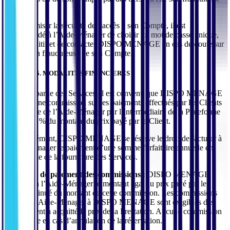
ou non.
Pour optimiser la sécurité de l’accès à son Compte, il est
recommandé à l’Aide-Ménager de choisir un mot de passe unique,
et non intuitif et de contacter DISPO MENAGE en cas de doute sur
l’utilisation frauduleuse de son Compte.
ARTICLE 5. MODALITES FINANCIERES
En contrepartie des Services, il est convenu que DISPO MENAGE
percevra une commission sur les paiements effectués par les Clients
au bénéfice de l’Aide-Ménager par l’intermédiaire de la Plateforme
égale à 20 % du montant du prix payé par le Client.
En complément, DISPO MENAGE se réserve le droit de facturer à
l’Aide-Ménager le paiement d’une somme forfaitaire annuelle en
contrepartie de la fourniture des Services.
Modalités de paiement des commissions :
DISPO MENAGE
reversera à l’Aide-Ménager le montant égal au prix payé par le
Client diminué du montant de cette commission. Les commissions
dues par l’Aide-Ménager à DISPO MENAGE sont exigibles dès
que le Client a acquitté le prix de la Prestation. Aucune commission
ne sera due en cas d’annulation de la réservation.