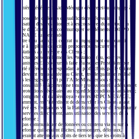
D’une manière générale, l’Aide-Ménager déclare et/ou s’engage à :
Disposer des diplômes et qualifications nécessaires à la
réalisation des Prestations et à les conserver durant toute la
durée du Contrat et à communiquer ces éléments à DISPO
MENAGE sur demande ;
N’être tenu par aucun contrat ou engagement qui pourrait
nuire à sa pleine capacité à proposer ou exécuter ses
Prestations au bénéfice des Clients ;
Effectuer personnellement les Prestations (ou, pour les
Organismes Employeurs, à faire réaliser les Prestations par le
salarié référencé correspondant au profil choisi par le Client),
qui devront être adaptées au Client, être de qualité et réalisées
dans les règles de l’art par l’Aide-Ménager sous sa seule
responsabilité et à porter une tenue professionnelle adéquate et
les protections nécessaires au regard des conditions santiaires ;
Se comporter de manière loyale envers DISPO MENAGE,
notamment, en s’interdisant de démarcher les Clients ayant
réservé des Prestations via la Plateforme en vue de leur fournir
des services directement, sans utilisation des services de la
Plateforme ;
Ne pas communiquer de données ou contenu via ou sur la
Plateforme qui seraient illicites, mensongers, déloyaux,
porteraient atteinte aux droits de tiers tels que les droits à