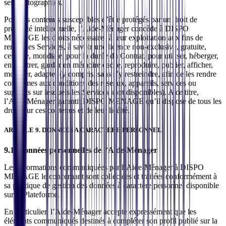
ses photographies.
Pour les contenus susceptibles d’être protégés par un droit de
propriété intellectuelle, l’Aide-Ménager concède à DISPO
MENAGE les droits nécessaires à leur exploitation aux fins de
rendre les Services, à savoir une licence non-exclusive, gratuite,
cessible, mondiale, pour la durée du Contrat, pour utiliser, héberger,
enregistrer, garder en mémoire cache, reproduire, publier, afficher,
modifier, adapter (y compris, sans s’y restreindre, afin de les rendre
conformes aux conditions des réseaux, appareils, services ou
supports sur lesquels les Services sont disponibles). A ce titre,
l’Aide-Ménager garantit DISPO MENAGE qu’il dispose de tous les
droits sur ces contenus et de leur licéité.
ARTICLE 9. DONNEES A CARACTERE PERSONNEL
9.1. Données personnelles de l’Aide-Ménager
Les informations communiquées par l’Aide-Ménager à DISPO
MENAGE le concernant sont collectées et traitées conformément à
sa politique de gestion des données à caractère personnel disponible
sur la Plateforme.
En particulier, l’Aide-Ménager accepte expressément que les
éléments communiqués destinés à compléter son profil publié sur la