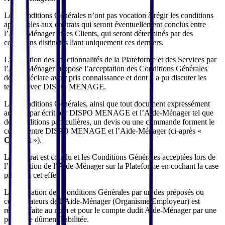
Les Conditions Générales n’ont pas vocation à régir les conditions
applicables aux contrats qui seront éventuellement conclus entre
l’Aide-Ménager et les Clients, qui seront déterminés par des
conditions distinctes liant uniquement ces derniers.
L’utilisation des fonctionnalités de la Plateforme et des Services par
l’Aide-Ménager suppose l’acceptation des Conditions Générales
dont il déclare avoir pris connaissance et dont il a pu discuter les
termes avec DISPO MENAGE.
Les Conditions Générales, ainsi que tout document expressément
accepté par écrit par DISPO MENAGE et l’Aide-Ménager tel que
des conditions particulières, un devis ou une commande forment le
contrat entre DISPO MENAGE et l’Aide-Ménager (ci-après «
Contrat
»).
Le Contrat est conclu et les Conditions Générales acceptées lors de
l’inscription de l’Aide-Ménager sur la Plateforme en cochant la case
prévue à cet effet.
L’acceptation des Conditions Générales par un des préposés ou
collaborateurs de l’Aide-Ménager (Organisme Employeur) est
réputée faite au nom et pour le compte dudit Aide-Ménager par une
personne dûment habilitée.