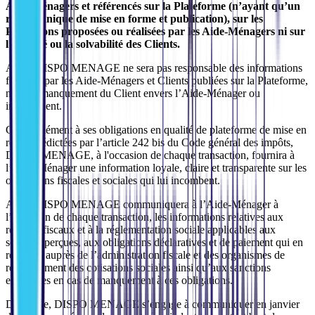
Aide-Ménagers et référencés sur la Plateforme (n’ayant qu’un
rôle technique de mise en forme et publication), sur les
Prestations proposées ou réalisées par les Aide-Ménagers ni sur
l’identité ou la solvabilité des Clients.
Ainsi, DISPO MENAGE ne sera pas responsable des informations
fournies par les Aide-Ménagers et Clients publiées sur la Plateforme,
ni d’un manquement du Client envers l’Aide-Ménager ou
inversement.
Conformément à ses obligations en qualité de plateforme de mise en
relation édictées par l’article 242 bis du Code général des impôts,
DISPO MENAGE, à l'occasion de chaque transaction, fournira à
l’Aide-Ménager une information loyale, claire et transparente sur les
obligations fiscales et sociales qui lui incombent.
Ainsi, DISPO MENAGE communiquera à l’Aide-Ménager à
l’occasion de chaque transaction, les informations relatives aux
régimes fiscaux et à la réglementation sociale applicables aux
sommes perçues, aux obligations déclaratives et de paiement qui en
résultent auprès de l’administration fiscale et des organismes de
recouvrement des cotisations sociales ainsi qu’aux sanctions
encourues en cas de manquement à ces obligations.
De même, DISPO MENAGE s’engage à communiquer en janvier