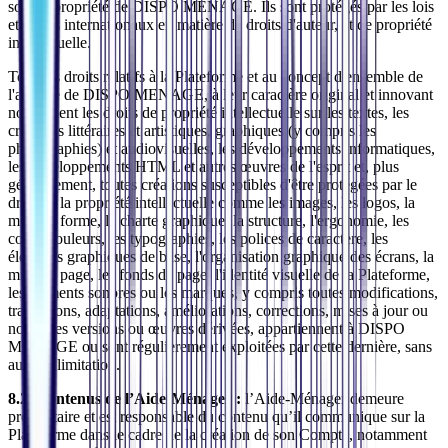
sont la propriété de DISPO MENAGE. Ils sont protégés par les lois
et traités internationaux en matière de droits d'auteur, et de propriété
intellectuelle.
Tous les droits relatifs à la Plateforme et au concept d'ensemble de
l'activité de DISPO MENAGE, à leur caractère original et innovant
notamment les droits de propriété intellectuelle sur les textes, les
créations littéraires et artistiques, graphiques (y compris les
photographies) et audiovisuelles, les développements informatiques,
les développements HTML et autres œuvres de l'esprit et, plus
généralement, toutes créations susceptibles d'être protégées par le
droit de la propriété intellectuelle comme les images, les logos, la
mise en forme, la charte graphique, la structure, l'ergonomie, les
codes couleurs, les typographies, les polices de caractère, les
éléments graphiques de base, l'organisation graphique des écrans, la
mise en page, les fonds de page, l'identité visuelle de la Plateforme,
les éléments sonores ou les marques, y compris toutes modifications,
traductions, adaptations, améliorations, corrections, mises à jour ou
nouvelles versions ou œuvres dérivées, appartiennent à DISPO
MENAGE ou sont régulièrement exploitées par cette dernière, sans
aucune limitation.
8.2. Contenus de l’Aide-Ménager :
l’Aide-Ménager demeure
propriétaire et est responsable du contenu qu’il communique sur la
Plateforme dans le cadre de la création de son Compte, notamment