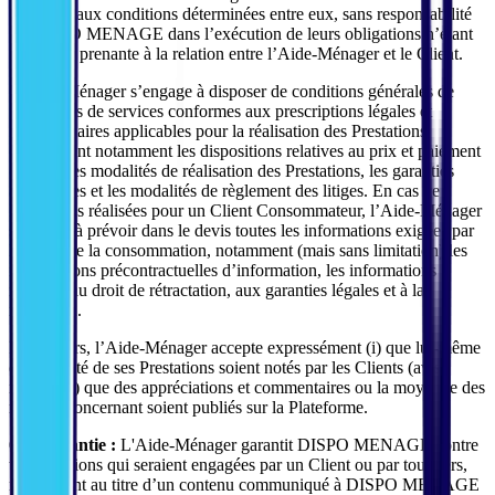
soumises aux conditions déterminées entre eux, sans responsabilité
de DISPO MENAGE dans l’exécution de leurs obligations n’étant
pas partie prenante à la relation entre l’Aide-Ménager et le Client.
L’Aide-Ménager s’engage à disposer de conditions générales de
prestations de services conformes aux prescriptions légales et
règlementaires applicables pour la réalisation des Prestations,
comprenant notamment les dispositions relatives au prix et paiement
du prix, les modalités de réalisation des Prestations, les garanties
applicables et les modalités de règlement des litiges. En cas de
Prestations réalisées pour un Client Consommateur, l’Aide-Ménager
s’engage à prévoir dans le devis toutes les informations exigées par
le Code de la consommation, notamment (mais sans limitation) les
informations précontractuelles d’information, les informations
relatives au droit de rétractation, aux garanties légales et à la
médiation.
Par ailleurs, l’Aide-Ménager accepte expressément (i) que lui-même
et la qualité de ses Prestations soient notés par les Clients (avis /
notes), (ii) que des appréciations et commentaires ou la moyenne des
notes le concernant soient publiés sur la Plateforme.
6.3. Garantie :
L'Aide-Ménager garantit DISPO MENAGE contre
toutes actions qui seraient engagées par un Client ou par tout tiers,
notamment au titre d’un contenu communiqué à DISPO MENAGE