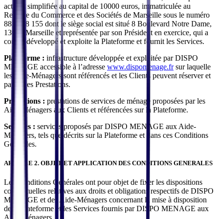
actions simplifiée au capital de 10000 euros, immatriculée au
Registre du Commerce et des Sociétés de Marseille sous le numéro
883 168 155 dont le siège social est situé 8 Boulevard Notre Dame,
13006 Marseille et représentée par son Président en exercice, qui a
conçu, développé et exploite la Plateforme et fournit les Services.
Plateforme :
infrastructure développée et exploitée par DISPO
MENAGE accessible à l’adresse
www.dispomenage.fr
sur laquelle
les Aide-Ménagers sont référencés et les Clients peuvent réserver et
payer des Prestations.
Prestations :
prestations de services de ménage proposées par les
Aide-Ménagers aux Clients et référencées sur la Plateforme.
Services :
services proposés par DISPO MENAGE aux Aide-
Ménagers, tels que décrits sur la Plateforme et dans ces Conditions
Générales.
ARTICLE 2. OBJET ET APPLICATION DES CONDITIONS GENERALES
Les Conditions Générales ont pour objet de fixer les dispositions
contractuelles relatives aux droits et obligations respectifs de DISPO
MENAGE et des Aide-Ménagers concernant la mise à disposition
de la Plateforme et les Services fournis par DISPO MENAGE aux
Aide-Ménagers.