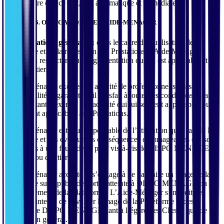
quelque titre que ce soit, soit automatique et immédiate.
ARTICLE 6. OBLIGATIONS DE L’AIDE-MENAGER
6.1. Obligations générales :
dans le cadre de l’utilisation de la
Plateforme et de la réalisation des Prestations, l’Aide-Ménager
s’engage à respecter toute réglementation qui lui est applicable et les
droits des tiers.
L’Aide-Ménager exerce son activité de professionnel sous sa
responsabilité et garantit qu’il satisfait à toutes les conditions légales
lui permettant d'exercer son activité qui lui seraient applicables ou
qui seraient applicables aux Prestations.
L’Aide-Ménager est seul responsable de l’utilisation qu’il fait de la
Plateforme et des éventuelles conséquences dommageables qui sont
imputables à une faute de sa part, vis-à-vis de DISPO MENAGE,
du Client ou des tiers.
L’Aide-Ménager accepte et s’engage à ne pas faire un usage de la
Plateforme susceptible de porter atteinte à DISPO MENAGE ou au
fonctionnement de la Plateforme. L’Aide-Ménager s’interdit de
porter atteinte ou de dévaluer l’image de la Plateforme et des
Services de DISPO MENAGE, tant à l’égard des Clients que de
tout tiers en général.