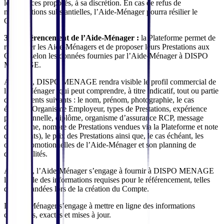
les Services proposés, à sa discrétion. En cas de refus de
modifications substantielles, l’Aide-Ménager pourra résilier le
Contrat.
3.1. Référencement de l’Aide-Ménager :
la Plateforme permet de
référencer les Aide-Ménagers et de proposer leurs Prestations aux
Clients, selon les données fournies par l’Aide-Ménager à DISPO
MENAGE.
A ce titre, DISPO MENAGE rendra visible le profil commercial de
l’Aide-Ménager (qui peut comprendre, à titre indicatif, tout ou partie
des éléments suivants : le nom, prénom, photographie, le cas
échéant, Organisme Employeur, types de Prestations, expérience
professionnelle, diplôme, organisme d’assurance RCP, message
d’accroche, nombre de Prestations vendues via la Plateforme et note
des Clients), le prix des Prestations ainsi que, le cas échéant, les
offres promotionnelles de l’Aide-Ménager et son planning de
disponibilités.
A ce titre, l’Aide-Ménager s’engage à fournir à DISPO MENAGE
l’ensemble des informations requises pour le référencement, telles
que demandées lors de la création du Compte.
L’Aide-Ménager s’engage à mettre en ligne des informations
complètes, exactes et mises à jour.