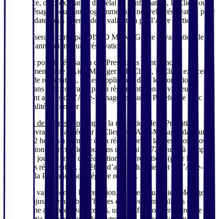
prévenance, ou d’expiration du délai de confirmation, le Client ou
l’Aide-Ménager pourront programmer une nouvelle réservation pour
une autre date, sous réserve de la validation par l’autre partie.
Le Client sera informé par DISPO MENAGE de la validation, le
refus ou l’annulation d’une réservation.
Le contrat pour la réalisation des Prestations étant conclu
exclusivement entre l’Aide-Ménager et le Client, le Client exercera
son droit de rétractation, s’il est applicable, dans les conditions
prévues dans ledit contrat et par la règlementation en vigueur,
directement auprès de l’Aide-Ménager ou sur la Plateforme avec la
fonctionnalité « Annuler ».
Validation de la Prestation :
après la réalisation de la Prestation,
celle-ci devra être validée par le Client et l’Aide-Ménager dans un
délai de 72 heures à compter de la réalisation de la Prestation (pour
les Prestations Ponctuelles) ou dans un délai de 72 heures à compter
du dernier jour du mois de réalisation des Prestations (pour les
Prestations récurrentes). A défaut d’action du Client et de l’Aide-
Ménager, la Prestation sera réputée réalisée.
Lors de la validation de la Prestation, le Client ou l’Aide-Ménager
pourront ajuster le nombre d’heures effectivement réalisées ou
signaler une absence. Dans ce cas, une notification sera adressée à
l’autre partie. Sans réponse de l’autre partie, la modification