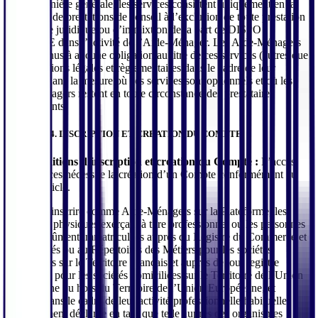
D’une manière générale, les services consistent uniquement en la
fourniture de prestations de conseil à l’exclusion de toute prestation
à caractère juridique ou d’immixtion de la part de DISPO
MENAGE dans l’activité de l’Aide-Ménager. Les Aide-Ménagers
ne sont tenus à aucune obligation au titre de ces services (autres que
les obligations légales et règlementaires dans le cadre de leur
activité), dans la mesure où ces services sont optionnels et où les
Aide-Ménagers restent en toute circonstance des prestataires
indépendants.
ARTICLE 4. INSCRIPTION ET CREATION DU COMPTE
4.1. Conditions d’inscription et création du Compte :
L’accès
aux Services nécessite la création d’un Compte conformément au
présent article.
Peuvent s'inscrire comme Aide-Ménagers sur la Plateforme, les
personnes physiques exerçant à titre professionnel ou les personnes
morales, dûment immatriculées auprès du Registre du Commerce et
des Sociétés ou au Répertoires des Métiers pour les sociétés
domiciliées sur le Territoire Français et auprès de tout registre
équivalent pour les sociétés domiciliées sur le Territoire de l’Union
Européenne ou hors du Territoire de l’Union Européenne, et
agissant dans le cadre de leur activité professionnelle habituelle,
régulièrement déclarée en tant que telle auprès des organismes