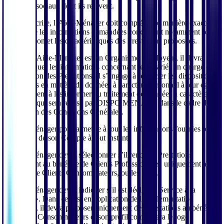
fiscaux et sociaux dont ils relèvent.
Pour s’inscrire, l’Aide-Ménager doit compléter de manière exacte et
exhaustive les informations demandées concernant notamment son
identification et les caractéristiques des Prestations proposées.
Lorsque l’Aide-Ménager est un Organisme Employeur, il devra
communiquer les informations concernant les salariés en charge de
la réalisation des Prestations. Il s’engage à respecter les dispositions
applicables en matière de données à caractère personnel à leur égard
et notamment à les informer du traitement de données à caractère
personnel qui sera réalisé par DISPO MENAGE dans le cadre de
l’exécution des Conditions Générales.
L’Aide-Ménager pourra mettre à jour les informations fournies pour
la création de son Compte à tout instant.
L’Aide-Ménager devra sélectionner s’il rend des Prestations
uniquement au bénéfice de Clients Professionnels, uniquement au
bénéfice de Clients Consommateurs, ou les deux.
L’Aide-Ménager devra indiquer s’il est déclaré « Service à la
personne ». Dans ce cas, en application de la règlementation
applicable, il devra proposer uniquement des Prestations au bénéfice
de Clients Consommateurs et son profil comportera le logo