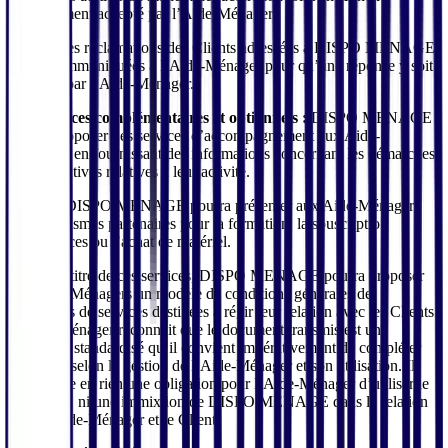
expressément accepté par l’Aide-Ménager.
Litiges :
les réclamations des Clients adressées à DISPO MENAGE
seront communiquées à l’Aide-Ménager pour qu’une réponse y soit
apportée par l’Aide-Ménager.
3.4. Services complémentaires et optionnels :
DISPO MENAGE
pourra proposer des services d’accompagnement aux Aide-
Ménagers en fournissant des informations concernant les démarches
administratives relatives à leur activité.
De plus, DISPO MENAGE pourra présenter aux Aide-Ménagers
des organismes partenaires pour la formation, la souscription
d’assurances ou l’achat de matériel.
Enfin, au titre de ces services, DISPO MENAGE pourra proposer
aux Aide-Ménagers un modèle de conditions générales de
prestations de services destinées à régir leur relation avec les Clients.
L’Aide-Ménager reconnait que le document transmis est un
document standardisé qu’il convient impérativement de compléter
d’adapter selon la gestion de l’Aide-Ménager et son utilisation. Il
n’implique en rien une obligation pour l’Aide-Ménager d’utiliser le
document, ni une immixtion de DISPO MENAGE dans la relation
entre l’Aide-Ménager et le Client.