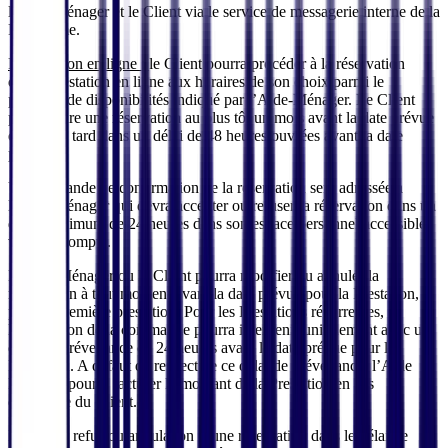
l’Aide-Ménager et le Client via le service de messagerie interne de la
Plateforme.
Réservation en ligne :
le Client pourra procéder à la réservation
d’une Prestation en ligne aux horaires de son choix parmi le
planning de disponibilités indiqué par l’Aide-Ménager. Le Client
pourra faire une réservation au plus tôt un mois avant la date prévue
et au plus tard dans un délai de 48 heures ouvrées avant la date
prévue.
Une demande de confirmation de la réservation sera adressée à
l’Aide-Ménager qui devra accepter ou refuser la réservation dans un
délai maximum de 24 heures dans son espace personnel accessible
via son Compte.
L’Aide-Ménager ou le Client pourra modifier ou annuler la
réservation à tout moment avant la date prévue pour la Prestation,
pour la première prestation. Pour les Prestations récurrentes,
l’annulation de la commande pourra intervenir uniquement avec un
délai de prévenance de 24 heures avant la date prévue pour la
Prestation. A défaut de respect de ce délai de prévenance, l’Aide
Ménager pourra facturer le montant de la Prestation en cas
d’absence du Client.
En cas de refus ou annulation d’une réservation dans le délai de