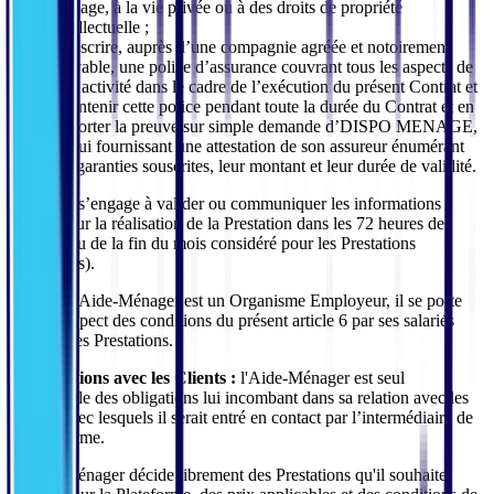
l’image, à la vie privée ou à des droits de propriété
intellectuelle ;
Souscrire, auprès d’une compagnie agréée et notoirement
solvable, une police d’assurance couvrant tous les aspects de
son activité dans le cadre de l’exécution du présent Contrat et
maintenir cette police pendant toute la durée du Contrat et en
apporter la preuve sur simple demande d’DISPO MENAGE,
en lui fournissant une attestation de son assureur énumérant
les garanties souscrites, leur montant et leur durée de validité.
Le Client s’engage à valider ou communiquer les informations
requises sur la réalisation de la Prestation dans les 72 heures de
celle-ci (ou de la fin du mois considéré pour les Prestations
récurrentes).
Lorsque l'Aide-Ménager est un Organisme Employeur, il se porte
fort du respect des conditions du présent article 6 par ses salariés
réalisant les Prestations.
6.2. Relations avec les Clients :
l'Aide-Ménager est seul
responsable des obligations lui incombant dans sa relation avec les
Clients avec lesquels il serait entré en contact par l’intermédiaire de
la Plateforme.
L'Aide-Ménager décide librement des Prestations qu'il souhaite