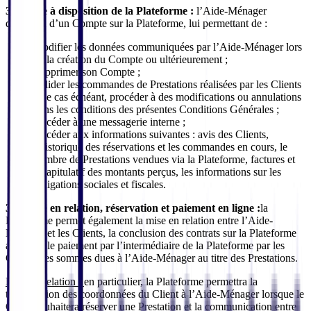
3.2. Mise à disposition de la Plateforme :
l’Aide-Ménager
disposera d’un Compte sur la Plateforme, lui permettant de :
Modifier les données communiquées par l’Aide-Ménager lors
de la création du Compte ou ultérieurement ;
Supprimer son Compte ;
Valider les commandes de Prestations réalisées par les Clients
et le cas échéant, procéder à des modifications ou annulations
dans les conditions des présentes Conditions Générales ;
Accéder à une messagerie interne ;
Accéder aux informations suivantes : avis des Clients,
l’historique des réservations et les commandes en cours, le
nombre de Prestations vendues via la Plateforme, factures et
récapitulatif des montants perçus, les informations sur les
obligations sociales et fiscales.
3.3. Mise en relation, réservation et paiement en ligne :
la
Plateforme permet également la mise en relation entre l’Aide-
Ménager et les Clients, la conclusion des contrats sur la Plateforme
ainsi que le paiement par l’intermédiaire de la Plateforme par les
Clients des sommes dues à l’Aide-Ménager au titre des Prestations.
Mise en relation :
en particulier, la Plateforme permettra la
transmission des coordonnées du Client à l’Aide-Ménager lorsque le
Client souhaitera réserver une Prestation et la communication entre