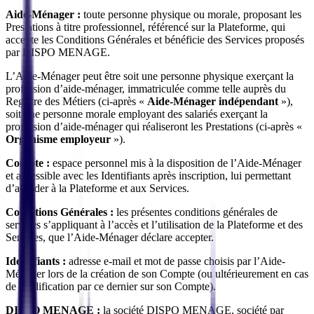
Aide-Ménager :
toute personne physique ou morale, proposant les
Prestations à titre professionnel, référencé sur la Plateforme, qui
accepte les Conditions Générales et bénéficie des Services proposés
par DISPO MENAGE.
L’Aide-Ménager peut être soit une personne physique exerçant la
profession d’aide-ménager, immatriculée comme telle auprès du
Registre des Métiers (ci-après «
Aide-Ménager indépendant
»),
soit une personne morale employant des salariés exerçant la
profession d’aide-ménager qui réaliseront les Prestations (ci-après «
Organisme employeur
»).
Compte :
espace personnel mis à la disposition de l’Aide-Ménager
et accessible avec les Identifiants après inscription, lui permettant
d’accéder à la Plateforme et aux Services.
Conditions Générales :
les présentes conditions générales de
services s’appliquant à l’accès et l’utilisation de la Plateforme et des
Services, que l’Aide-Ménager déclare accepter.
Identifiants :
adresse e-mail et mot de passe choisis par l’Aide-
Ménager lors de la création de son Compte (ou ultérieurement en cas
de modification par ce dernier sur son Compte).
DISPO MENAGE :
la société DISPO MENAGE, société par