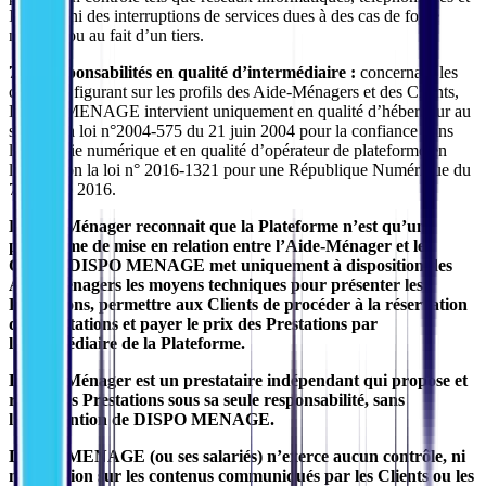
Internet, ni des interruptions de services dues à des cas de force
majeure ou au fait d’un tiers.
7.2. Responsabilités en qualité d’intermédiaire :
concernant les
contenus figurant sur les profils des Aide-Ménagers et des Clients,
DISPO MENAGE intervient uniquement en qualité d’hébergeur au
sens de la loi n°2004-575 du 21 juin 2004 pour la confiance dans
l'économie numérique et en qualité d’opérateur de plateforme en
ligne selon la loi n° 2016-1321 pour une République Numérique du
7 octobre 2016.
L’Aide-Ménager reconnait que la Plateforme n’est qu’une
plateforme de mise en relation entre l’Aide-Ménager et les
Clients. DISPO MENAGE met uniquement à disposition des
Aide-Ménagers les moyens techniques pour présenter les
Prestations, permettre aux Clients de procéder à la réservation
des Prestations et payer le prix des Prestations par
l’intermédiaire de la Plateforme.
L’Aide-Ménager est un prestataire indépendant qui propose et
réalise les Prestations sous sa seule responsabilité, sans
l’intervention de DISPO MENAGE.
DISPO MENAGE (ou ses salariés) n’exerce aucun contrôle, ni
modération sur les contenus communiqués par les Clients ou les