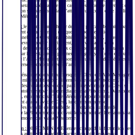
proposée sera réputée validée. En cas de désaccord, le paiement de
la Prestation sera suspendu dans l’attente d’un accord entre le Client
et l’Aide-Ménager.
Paiement :
le Client pourra choisir de payer par carte bancaire, par
prélèvement ou par virement (uniquement pour les Clients
professionnels). Le Client sera débité du paiement ou, le cas
échéant, devra procéder au virement, après validation de la
réalisation de la Prestation. Le prix correspondant à la Prestation sera
encaissé par le prestataire de paiement MangoPay, au nom et pour le
compte de l’Aide-Ménager et les sommes dues à l’Aide-Ménager lui
seront reversées conformément à l’article 5.
L’Aide-Ménager reconnait que lorsque le Client et l’Aide-Ménager
auront été mis en relation par l’intermédiaire de la Plateforme, le
paiement des Prestations vendues par l’Aide-Ménager au Client se
fera obligatoirement par l’intermédiaire de la Plateforme. Dans cette
hypothèse, en aucun cas, l’Aide-Ménager ne peut prendre
directement attache avec le Client, lui communiquer ses
coordonnées avant la commande de la Prestation aux fins de
contourner la Plateforme, ou recevoir le paiement ses Prestations par
tout autre moyen que via la Plateforme.
Facturation :
DISPO MENAGE sera en charge de la facturation des
Prestations au titre du mandat de facturation joint en Annexe,