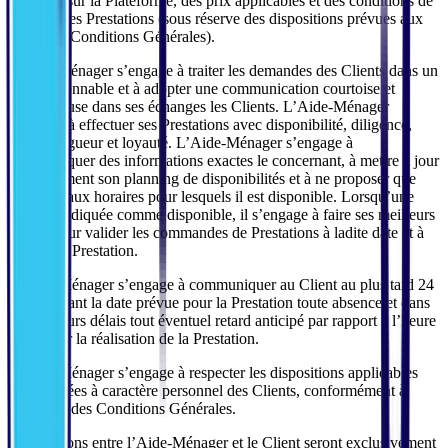
proposer sur la Plateforme, des prix applicables et des conditions de
la vente des Prestations (sous réserve des dispositions prévues aux
présentes Conditions Générales).
L'Aide-Ménager s’engage à traiter les demandes des Clients dans un
délai raisonnable et à adopter une communication courtoise et
respectueuse dans ses échanges les Clients. L’Aide-Ménager
s’engage à effectuer ses Prestations avec disponibilité, diligence,
qualité, rigueur et loyauté. L’Aide-Ménager s’engage à
communiquer des informations exactes le concernant, à mettre à jour
régulièrement son planning de disponibilités et à ne proposer que
des créneaux horaires pour lesquels il est disponible. Lorsqu’une
date est indiquée comme disponible, il s’engage à faire ses meilleurs
efforts pour valider les commandes de Prestations à ladite date et à
réaliser la Prestation.
L’Aide-Ménager s’engage à communiquer au Client au plus tard 24
heures avant la date prévue pour la Prestation toute absence et dans
les meilleurs délais tout éventuel retard anticipé par rapport à l’heure
fixée pour la réalisation de la Prestation.
L’Aide-Ménager s’engage à respecter les dispositions applicables
aux données à caractère personnel des Clients, conformément à
l’article 9 des Conditions Générales.
Les relations entre l’Aide-Ménager et le Client seront exclusivement