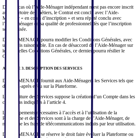
Dans le cas où l’Aide-Ménager indépendant n’est pas encore inscrit
au Répertoire des métiers, le Contrat est conclu avec l’Aide-
Ménager « en cours d’inscription » et sera réputé conclu avec
l’Aide-ménager en sa qualité de professionnel dès que l’inscription
sera réalisée.
DISPO MENAGE pourra modifier les Conditions Générales, avec
un préavis raisonnable. En cas de désaccord de l’Aide-Ménager sur
les nouvelles Conditions Générales, ce dernier pourra résilier le
Contrat.
ARTICLE 3. DESCRIPTION DES SERVICES
DISPO MENAGE fournit aux Aide-Ménagers les Services tels que
décrits ci-après et/ou sur la Plateforme.
La fourniture des Services suppose la création d’un Compte dans les
conditions indiquées à l’article 4.
Les équipements nécessaires à l’accès et à l’utilisation de la
Plateforme et des Services sont à la charge de l’Aide-Ménager, de
même que les frais de télécommunications induits par leur utilisation.
DISPO MENAGE se réserve le droit faire évoluer la Plateforme ou